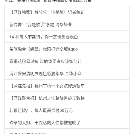
【蓝媒独家】脏兮兮！油腻腻！记者暗访
新偶像：“我是歌手”李健 清华毕业
14 种愚人节期待，你一定也想要表白
茶旅融合书绿章：松阳打造全域&quo
春季花粉易过敏 过敏体质者应该如何让
浦江磐安清明展现色彩嘉年华 金华小众
【蓝媒先报】杭州丁桥一小女孩惨遭轿车
【蓝媒联合报】杭州之江路隧道施工致路
若银行破产，每人最高偿付50万元
砍柴的大姐、干农活的大伯都被蛇咬了