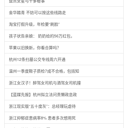
盘点女星与干爹秘事
金华踏青 不妨可以按这些线路走
淘宝打假升级，年检要“刷脸”
孩子状告亲娘： 奶奶给的56万红包，
苹果以旧换新，你看合算吗？
杭州12条扫墓公交专线周六开通
温州一季度鞋子质检7成不合格，包括知
浙江女汉子！醉驾女司机与酒驾女司机撞
【蓝媒先报】杭州拟立法问责懒政怠政
浙江现实版“五十度灰”：总经理玩虐待
浙江抑郁症患病率8% 患者多次想用死