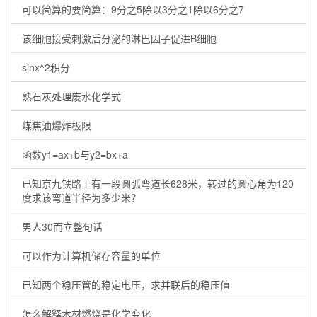
可以简算的要简算：9分之5除以3分之1除以6分之7
该细胞接受刺激后分泌的淋巴因子促进B细胞
sinx^2积分
熟石灰处理废水化学式
煤焦油爆炸极限
函数y1=ax+b与y2=bx+a
已知京九铁路上有一段圆弧弯道长628米，转过的圆心角为120
度求该弯道半径为多少米？
男人30而立整句话
可以作为计算机储存容量的单位
已知两个稳压管的稳定电压，求并联后的稳压值
怎么解释木材燃烧是化学变化