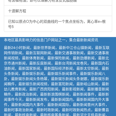
有含植物油，即可以理解为有含反式脂肪酸
十道解方程
已知以原点O为中心的双曲线的一个焦点坐标为，离心率e=根
号5
本地区最具影响力的信息门户网站之一，集合最新新闻资讯
最新24小时新闻，最新世界新闻，最新中江仓山镇新闻，最新互联
网传销新闻，最新互联网新闻，最新交通事故新闻，最新交通事故
新闻视频，最新体育新闻，最新保险新闻，最新劲爆新闻，最新北
京市通州新闻，最新反腐新闻，最新台湾新闻龙卷风，最新国内石
油新闻，最新国家新闻，最新国际经济新闻，最新太空新闻，最新
头条新闻，最新娱乐新闻，最新娱乐新闻事件，最新娱乐新闻八
卦，最新娱乐新闻头条杨幂，最新娱乐新闻头条谢娜，最新娱乐新
闻稿件，最新娱乐新闻视频，最新富阳新闻，最新岐山新闻，最新
幼儿教育新闻，最新广西宾阳新闻，最新影视新闻，最新播音新闻
稿件，最新政治新闻，最新新浪围棋新闻，最新新闻事件，最新新
闻事件今天，最新新闻发布，最新新闻国内，最新新闻国内外大事
件，最新新闻国内大事件，最新新闻国际，最新新闻晋州大事件，
最新时事政治新闻，最新时政新闻，最新时政新闻热点，最新曹县
新闻，最新核电新闻，最新核电筹备新闻，最新河北无极县新闻，