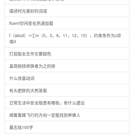
描述时光美好的词语
fluent空间变化热源加载
f（abcd）＝∑m（0，3，8，11，12，15），约束条件为c异
或d
打屁股女生作文要超色
盖简桃核修狭者为之的修
什么惊喜动词
有头肥胖的大熊答案
日常生活中安全隐患有哪些，有什么建议
顺着蜜蜂飞行的方向一定能找到养蜂人
墓志铭100字