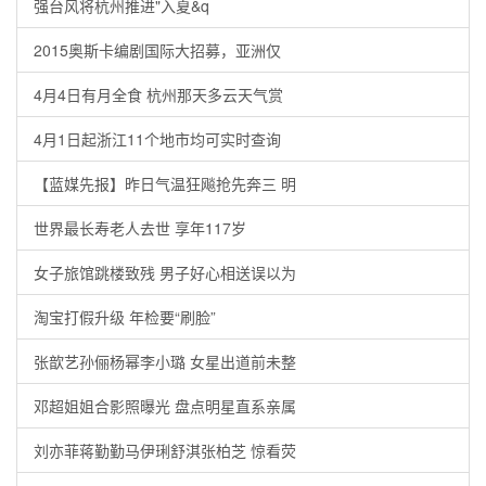
强台风将杭州推进"入夏&q
2015奥斯卡编剧国际大招募，亚洲仅
4月4日有月全食 杭州那天多云天气赏
4月1日起浙江11个地市均可实时查询
【蓝媒先报】昨日气温狂飚抢先奔三 明
世界最长寿老人去世 享年117岁
女子旅馆跳楼致残 男子好心相送误以为
淘宝打假升级 年检要“刷脸”
张歆艺孙俪杨幂李小璐 女星出道前未整
邓超姐姐合影照曝光 盘点明星直系亲属
刘亦菲蒋勤勤马伊琍舒淇张柏芝 惊看荧