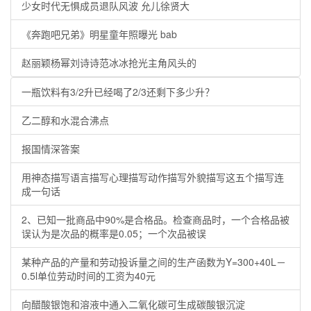
少女时代无惧成员退队风波 允儿徐贤大
《奔跑吧兄弟》明星童年照曝光 bab
赵丽颖杨幂刘诗诗范冰冰抢光主角风头的
一瓶饮料有3/2升已经喝了2/3还剩下多少升？
乙二醇和水混合沸点
报国情深答案
用神态描写语言描写心理描写动作描写外貌描写这五个描写连
成一句话
2、已知一批商品中90%是合格品。检查商品时，一个合格品被
误认为是次品的概率是0.05；一个次品被误
某种产品的产量和劳动投诉量之间的生产函数为Y=300+40L－
0.5l单位劳动时间的工资为40元
向醋酸银饱和溶液中通入二氧化碳可生成碳酸银沉淀