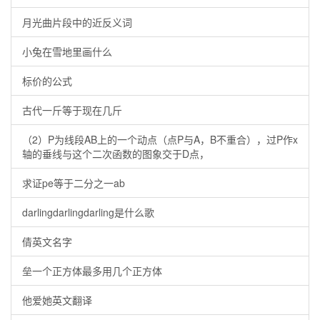
月光曲片段中的近反义词
小兔在雪地里画什么
标价的公式
古代一斤等于现在几斤
（2）P为线段AB上的一个动点（点P与A，B不重合），过P作x
轴的垂线与这个二次函数的图象交于D点，
求证pe等于二分之一ab
darlingdarlingdarling是什么歌
倩英文名字
垒一个正方体最多用几个正方体
他爱她英文翻译