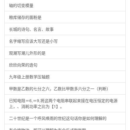
轴的切变模量
粮库储存的面粉是
长城的诗句、名言、故事
名字缩写应该大写还是小写
观潮写潮儿外形的是
欣欣向荣的造句
九年级上册数学压轴题
甲数是乙数的七分之六，乙数比甲数多六分之一（判断）
已知电阻＝6,＝9,将这两个电阻串联起来接在电压恒定的电源
上，、消耗功率之比为【1】。
二十世纪是一个呼风唤雨的世纪这句话你是如何理解的