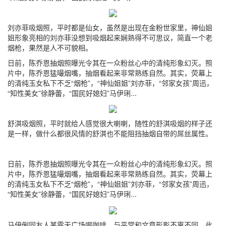
刘亦菲吸烟照，平时都是仙女，虽然是出现在金粉世家里，神仙姐
姐形象亮相的刘亦菲没想到吸烟起来娴熟得不可思议，简直一个老
烟枪，果然是人不可貌相。
日前，陈乔恩抽烟照曝光令其在一众粉丝心中的清纯形象幻灭。照
片中，陈乔恩猛嘬烟嘴，抽烟看起来非常熟练自然。其实，荧幕上
的清纯玉女私下不乏“烟枪”，“神仙姐姐”刘亦菲，“邻家女孩”周迅，
“知性美女”徐静蕾，“国民好媳妇”马伊琍...
舒淇吸烟照，平时就给人感觉很大喇喇，随性的舒淇吸烟的样子还
是一样，做什么都很风情的舒淇也不能阻挡抽烟自带的屌丝属性。
日前，陈乔恩抽烟照曝光令其在一众粉丝心中的清纯形象幻灭。照
片中，陈乔恩猛嘬烟嘴，抽烟看起来非常熟练自然。其实，荧幕上
的清纯玉女私下不乏“烟枪”，“神仙姐姐”刘亦菲，“邻家女孩”周迅，
“知性美女”徐静蕾，“国民好媳妇”马伊琍...
马伊俐同友人某露天广场喝咖啡，与平常和文章形影不离不同，此