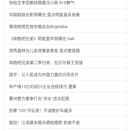
张柏芝李亚鹏徐静蕾冯小刚 818脾气
邓超姐姐合影照曝光 盘点明星直系亲属
黄晓明将在跨年晚会向Angelaba
《奔跑吧兄弟》明星童年照曝光 bab
郑秀晶林允儿金贤重裴勇俊 盘点整容撞
奔跑吧兄弟第二季归来：包贝尔替王宝强
国平：让人民成为中国力量的闪亮名片
年产值13亿的绍兴企业违规排污 遭重
衢州警方重拳打击“涉水”违法犯罪
别拿“120”开玩笑！平湖救护车最多
尴尬！江语晨未婚夫晒结婚照 新娘不是