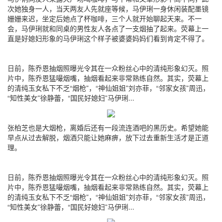
次她独身一人，当天两友人先就座等候，马伊琍一身休闲装配墨镜
姗姗来迟，坐定后她点了杯咖啡，三个人就开始聊起天来。不一
会，马伊琍就和同桌的男性友人各点了一支烟抽了起来。荧幕上一
直是好媳妇形象的马伊琍这个样子被婆婆妈妈们看到肯定不得了。
日前，陈乔恩抽烟照曝光令其在一众粉丝心中的清纯形象幻灭。照
片中，陈乔恩猛嘬烟嘴，抽烟看起来非常熟练自然。其实，荧幕上
的清纯玉女私下不乏“烟枪”，“神仙姐姐”刘亦菲，“邻家女孩”周迅，
“知性美女”徐静蕾，“国民好媳妇”马伊琍...
张柏芝也是大烟枪，离婚后还有一段流连酒吧的黑历史。希望她能
早点从过去解脱，烟酒只能让她麻痹，放下过去重新生活才是正道
理。
日前，陈乔恩抽烟照曝光令其在一众粉丝心中的清纯形象幻灭。照
片中，陈乔恩猛嘬烟嘴，抽烟看起来非常熟练自然。其实，荧幕上
的清纯玉女私下不乏“烟枪”，“神仙姐姐”刘亦菲，“邻家女孩”周迅，
“知性美女”徐静蕾，“国民好媳妇”马伊琍...