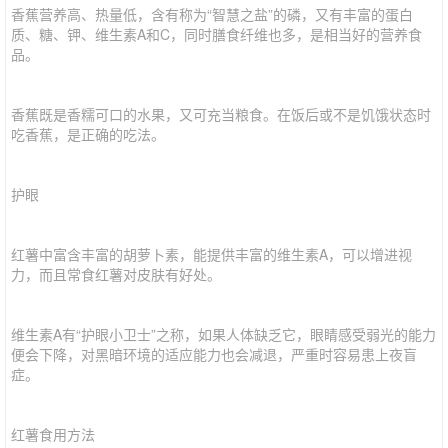
香蕉营养高、热量低，含有称为“智慧之盐”的磷，又有丰富的蛋白
质、糖、钾、维生素A和C，同时膳食纤维也多，是相当好的营养食
品。
香蕉既是香糯可口的水果，又可充当粮食。在饭后或不是饥饿状态时
吃香蕉，是正确的吃法。
护眼
红薯中富含丰富的胡萝卜素，能提供丰富的维生素A，可以增进视
力，而且常食红薯对皮肤有好处。
维生素A有“护眼小卫士”之称，如果人体缺乏它，眼睛感受弱光的能力
便会下降，对黑暗环境的适应能力也会减退，严重时容易患上夜盲
症。
红薯食用方法