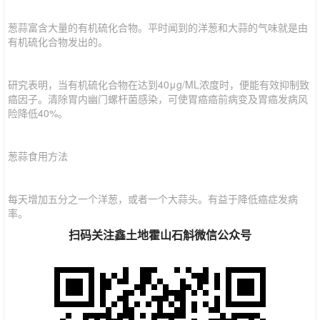
葱蒜富含大量的有机硫化合物。平时闻到的洋葱和大蒜的气味就是由
有机硫化合物发出的。
研究表明，当有机硫化合物在达到40μg/ML浓度时，便能有效抑制致
癌因子。清除胃内幽门螺杆菌感染，可使胃癌癌前病变及胃癌发病风
险降低40%。
葱蒜食用方法
每天增加五分之一个洋葱，或者一个大蒜头。有益于降低癌症发病
率。
扫码关注鑫土地霍山石斛微信公众号