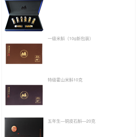
一级米斛（10g新包装）
特级霍山米斛10克
五年生—铜皮石斛—20克