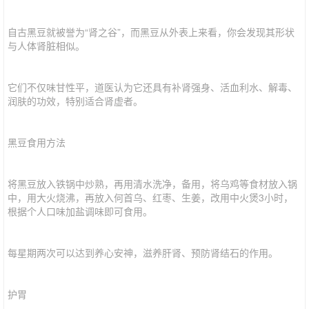
自古黑豆就被誉为“肾之谷”，而黑豆从外表上来看，你会发现其形状
与人体肾脏相似。
它们不仅味甘性平，道医认为它还具有补肾强身、活血利水、解毒、
润肤的功效，特别适合肾虚者。
黑豆食用方法
将黑豆放入铁锅中炒熟，再用清水洗净，备用，将乌鸡等食材放入锅
中，用大火烧沸，再放入何首乌、红枣、生姜，改用中火煲3小时，
根据个人口味加盐调味即可食用。
每星期两次可以达到养心安神，滋养肝肾、预防肾结石的作用。
护胃