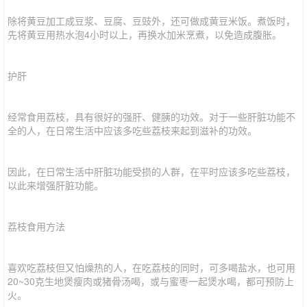
除将黄豆加工成豆浆、豆腐、豆豉外，还可做成黄豆米饭。煮饭时，
先将黄豆用热水泡4小时以上，再换水加米烹煮，以免造成腹胀。
护肝
经常食用荔枝，具有很好的强肝、健胰的功效。对于一些肝脏功能不
全的人，在日常生活中应该多吃些荔枝来起到滋补的功效。
因此，在日常生活中肝脏功能受损的人群，在平时应该多吃些荔枝，
以此来增强肝脏功能。
荔枝食用方法
喜欢吃荔枝但又怕燥热的人，在吃荔枝的同时，可多喝盐水，也可用
20~30克生地煲瘦肉或猪骨汤喝，或与蜜枣一起煲水喝，都可预防上
火。