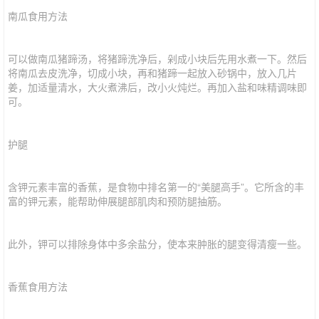
南瓜食用方法
可以做南瓜猪蹄汤，将猪蹄洗净后，剁成小块后先用水煮一下。然后
将南瓜去皮洗净，切成小块，再和猪蹄一起放入砂锅中，放入几片
姜，加适量清水，大火煮沸后，改小火炖烂。再加入盐和味精调味即
可。
护腿
含钾元素丰富的香蕉，是食物中排名第一的“美腿高手”。它所含的丰
富的钾元素，能帮助伸展腿部肌肉和预防腿抽筋。
此外，钾可以排除身体中多余盐分，使本来肿胀的腿变得清瘦一些。
香蕉食用方法