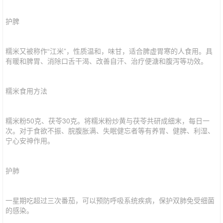
护脾
糯米又被称作“江米”，性质温和，味甘，适合脾虚胃寒的人食用。具
有暖和脾胃、消除口舌干渴、改善自汗、治疗便溏和腹泻等功效。
糯米食用方法
糯米粉50克、茯苓30克。将糯米粉炒黄与茯苓共研成细末，每日一
次。对于食欲不振、脘腹胀满、失眠健忘者等有养胃、健脾、利湿、
宁心安神作用。
护肺
一星期吃超过三次番茄，可以预防呼吸系统疾病，保护双肺免受细菌
的感染。