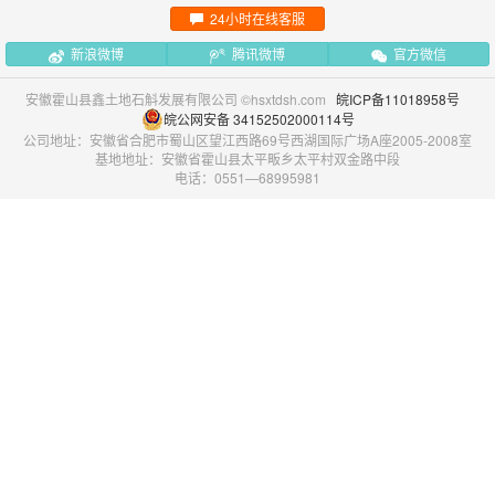
24小时在线客服
新浪微博
腾讯微博
官方微信
安徽霍山县鑫土地石斛发展有限公司 ©hsxtdsh.com
皖ICP备11018958号
皖公网安备 34152502000114号
公司地址：安徽省合肥市蜀山区望江西路69号西湖国际广场A座2005-2008室
基地地址：安徽省霍山县太平畈乡太平村双金路中段
电话：0551—68995981