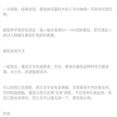
一次调查，结果发现，那些肺活量较大的人平均每隔一天就会吃西红
柿。
据营养学家研究测定：每人每天食用50～100克鲜番茄，即可满足人
体对几种维生素和矿物质的需要。
番茄食用方法
一般而言，番茄可生吃或煮食。生吃、煮食的番茄品种特性为果皮
薄、水分多，味道酸甜适中。
可以和西兰花搭配，西兰花中含有类黄酮、花青素等天然抗氧化剂，
可抑制癌细胞。番茄与西兰花两“兄弟”搭配，不仅营养价值加倍，而
且口感也非常好。西兰花可以事先焯一下，更容易炒熟。
护肾