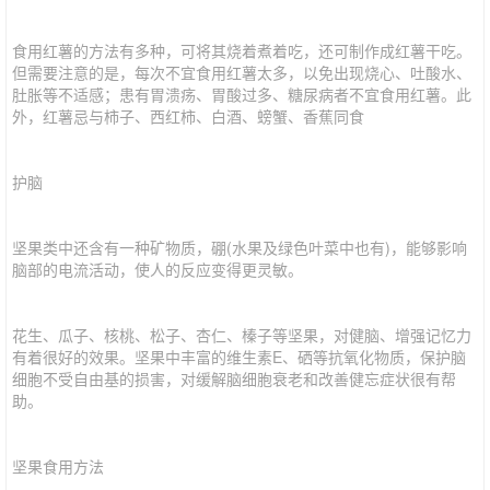
食用红薯的方法有多种，可将其烧着煮着吃，还可制作成红薯干吃。
但需要注意的是，每次不宜食用红薯太多，以免出现烧心、吐酸水、
肚胀等不适感；患有胃溃疡、胃酸过多、糖尿病者不宜食用红薯。此
外，红薯忌与柿子、西红柿、白酒、螃蟹、香蕉同食
护脑
坚果类中还含有一种矿物质，硼(水果及绿色叶菜中也有)，能够影响
脑部的电流活动，使人的反应变得更灵敏。
花生、瓜子、核桃、松子、杏仁、榛子等坚果，对健脑、增强记忆力
有着很好的效果。坚果中丰富的维生素E、硒等抗氧化物质，保护脑
细胞不受自由基的损害，对缓解脑细胞衰老和改善健忘症状很有帮
助。
坚果食用方法