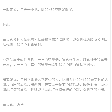
一般来说，每天一小把，即20~30克就足够了。
护心
黄豆含多种人体必需氨基酸和不饱和脂肪酸，能促进体内脂肪及胆固
醇代谢，保持心血管通畅。
豆制品属于碱性食物，一方面热量低，富含维生素、膳食纤维等营养
元素；另一方面，其中的微量元素对保护心脑血管功不可没。
研究发现，每日平均摄入钙较少的人，比摄入1400~1500毫克钙的人
患高血压的风险高出两倍；镁有助于调节心脏活动，降低血压，减少
患心脏病的危险；钾则能帮助心脏维持规律的心跳，促进钠的排出。
黄豆食用方法