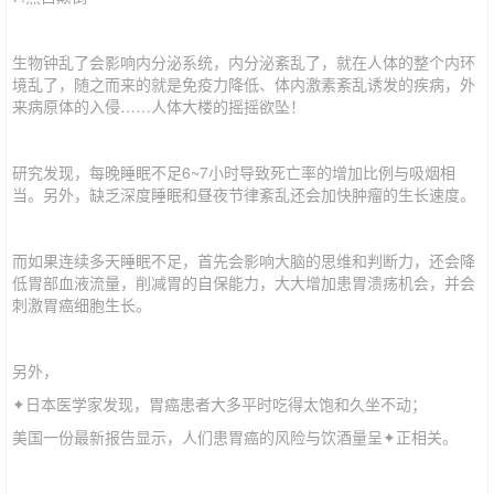
生物钟乱了会影响内分泌系统，内分泌紊乱了，就在人体的整个内环
境乱了，随之而来的就是免疫力降低、体内激素紊乱诱发的疾病，外
来病原体的入侵……人体大楼的摇摇欲坠！
研究发现，每晚睡眠不足6~7小时导致死亡率的增加比例与吸烟相
当。另外，缺乏深度睡眠和昼夜节律紊乱还会加快肿瘤的生长速度。
而如果连续多天睡眠不足，首先会影响大脑的思维和判断力，还会降
低胃部血液流量，削减胃的自保能力，大大增加患胃溃疡机会，并会
刺激胃癌细胞生长。
另外，
✦日本医学家发现，胃癌患者大多平时吃得太饱和久坐不动；
美国一份最新报告显示，人们患胃癌的风险与饮酒量呈✦正相关。