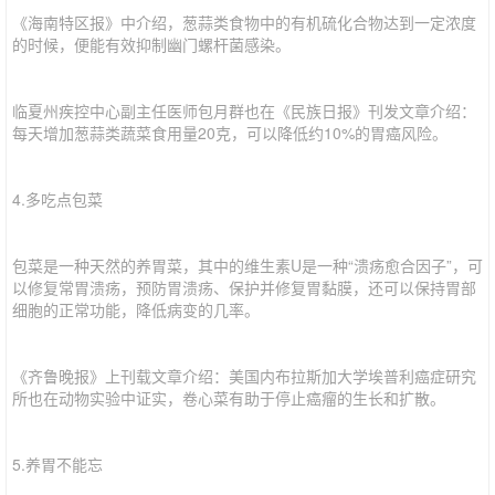
《海南特区报》中介绍，葱蒜类食物中的有机硫化合物达到一定浓度
的时候，便能有效抑制幽门螺杆菌感染。
临夏州疾控中心副主任医师包月群也在《民族日报》刊发文章介绍：
每天增加葱蒜类蔬菜食用量20克，可以降低约10%的胃癌风险。
4.多吃点包菜
包菜是一种天然的养胃菜，其中的维生素U是一种“溃疡愈合因子”，可
以修复常胃溃疡，预防胃溃疡、保护并修复胃黏膜，还可以保持胃部
细胞的正常功能，降低病变的几率。
《齐鲁晚报》上刊载文章介绍：美国内布拉斯加大学埃普利癌症研究
所也在动物实验中证实，卷心菜有助于停止癌瘤的生长和扩散。
5.养胃不能忘