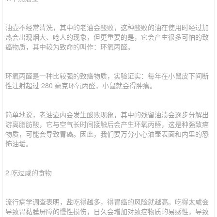
油壶不经常清洗，其中的老油会酸败，这种酸败的油在使用时经过加
热会出现烟大、呛人的现象，但更重要的是，它会产生很多可怕的致
癌物质，其中较为致命的叫作：环氧丙醛。
环氧丙醛是一种比较强的致癌物质，实验证实：每年在小鼠皮下间断
性注射超过 280 毫克环氧丙醛，小鼠就会得肿瘤。
简单地说，老油壶内会发生酸败现象，其中的残留油渍会逐步分解出
游离脂肪酸，它与空气长时间接触后会产生环氧丙醛，这是种强致癌
物质，可能会导致胃癌。因此，我们要万分小心油壶表面和内里的恐
怖油垢。
2.吃过咸的食物
流行病学调查表明，盐吃得越多，得胃癌的风险就越高。吃得太咸会
导致胃黏膜屏障的慢性损伤，日久会增加对致癌物质的易感性，导致