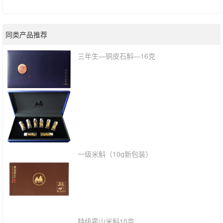
同类产品推荐
三年生—铜皮石斛—16克
一级米斛（10g新包装）
特级霍山米斛10克