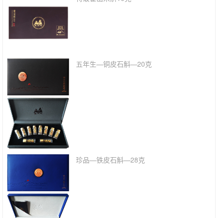
五年生—铜皮石斛—20克
珍品—铁皮石斛—28克