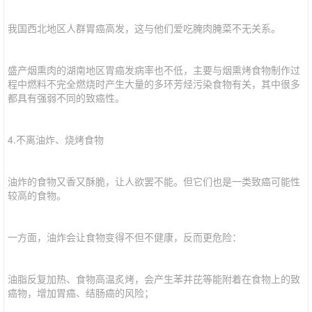
我国西北地区人群胃癌高发，这与他们爱吃腌肉腌菜不无关系。
盛产烟熏肉的湖南地区胃癌发病率也不低，主要与烟熏烤食物制作过
程中燃料不完全燃烧时产生大量的多环芳烃污染食物有关，其中很多
都具有强弱不同的致癌性。
4.不离油炸、烧烤食物
油炸的食物又香又酥脆，让人欲罢不能。但它们也是一类致癌可能性
较高的食物。
一方面，油炸会让食物变得不但不健康，反而更危险：
油脂反复加热、食物高温炙烤，会产生苯并芘等能附着在食物上的致
癌物，增加胃癌、结肠癌的风险；