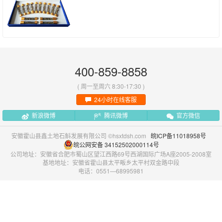
400-859-8858
( 周一至周六 8:30-17:30 )
24小时在线客服
新浪微博
腾讯微博
官方微信
安徽霍山县鑫土地石斛发展有限公司 ©hsxtdsh.com
皖ICP备11018958号
皖公网安备 34152502000114号
公司地址：安徽省合肥市蜀山区望江西路69号西湖国际广场A座2005-2008室
基地地址：安徽省霍山县太平畈乡太平村双金路中段
电话：0551—68995981