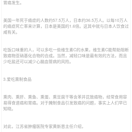
胃癌发生。
美国一年死于癌症的人数约57.5万人，日本约36.5万人。以每10万人
的癌症死亡率来计算，日本是美国的1.6倍。这其中就与日本人饮食过
咸有关。
吃饭口味重的人，可以多吃一些维生素C的水果，维生素C能帮助阻断
致癌物亚硝基化合物的合成。当然，减轻口味是最有效的方法，而且
少吃盐还可以减少心脑血管病的风险。
3.爱吃熏制食品
熏肉、熏肝、熏鱼、熏蛋、熏豆腐干等含苯并芘致癌物，经常食用容
易得食道癌和胃癌。对于腌制食品引发致癌的问题，事实上人们早已
知晓。
对此，江苏省肿瘤医院专家黄新恩主任介绍，