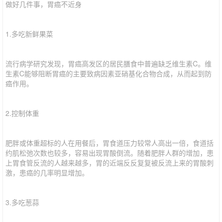
做好几件事，胃癌不近身
1.多吃新鲜果菜
流行病学研究发现，胃癌高发区的居民膳食中普遍缺乏维生素C。维
生素C能够阻断胃癌的主要致病因素亚硝基化合物合成，从而起到防
癌作用。
2.控制体重
肥胖或体重超标的人在用餐后，胃食道压力较常人高出一倍，食道括
约肌松弛次数也较多，容易出现胃酸倒流。随着肥胖人群的增加，患
上胃食管反流的人越来越多，胃的近端反反复复被反流上来的胃酸刺
激，患癌的几率明显增加。
3.多吃葱蒜