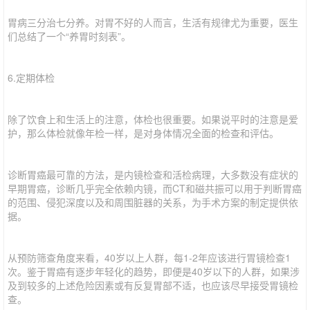
胃病三分治七分养。对胃不好的人而言，生活有规律尤为重要，医生
们总结了一个“养胃时刻表”。
6.定期体检
除了饮食上和生活上的注意，体检也很重要。如果说平时的注意是爱
护，那么体检就像年检一样，是对身体情况全面的检查和评估。
诊断胃癌最可靠的方法，是内镜检查和活检病理，大多数没有症状的
早期胃癌，诊断几乎完全依赖内镜，而CT和磁共振可以用于判断胃癌
的范围、侵犯深度以及和周围脏器的关系，为手术方案的制定提供依
据。
从预防筛查角度来看，40岁以上人群，每1-2年应该进行胃镜检查1
次。鉴于胃癌有逐步年轻化的趋势，即便是40岁以下的人群，如果涉
及到较多的上述危险因素或有反复胃部不适，也应该尽早接受胃镜检
查。