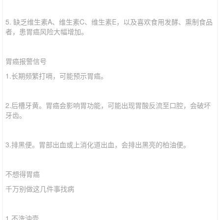
5. 缺乏维生素A、维生素C、维生素E，以及喜欢食用发酵、熏制食品
者，患胃癌风险大幅增加。
胃癌报警信号
1.长期频繁打嗝，可能预示胃癌。
2.后槽牙黄。胃癌会影响胃功能，可能出现胃酸反流至口腔，会破坏
牙齿。
3.排黑便。胃部出血或上消化道出血，会排出黑亮的柏油便。
不想得胃癌
千万别做这几件事找病
1.不洗油壶