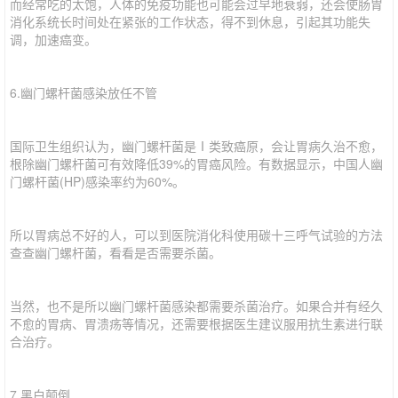
而经常吃的太饱，人体的免疫功能也可能会过早地衰弱，还会使肠胃
消化系统长时间处在紧张的工作状态，得不到休息，引起其功能失
调，加速癌变。
6.幽门螺杆菌感染放任不管
国际卫生组织认为，幽门螺杆菌是Ⅰ类致癌原，会让胃病久治不愈，
根除幽门螺杆菌可有效降低39%的胃癌风险。有数据显示，中国人幽
门螺杆菌(HP)感染率约为60%。
所以胃病总不好的人，可以到医院消化科使用碳十三呼气试验的方法
查查幽门螺杆菌，看看是否需要杀菌。
当然，也不是所以幽门螺杆菌感染都需要杀菌治疗。如果合并有经久
不愈的胃病、胃溃疡等情况，还需要根据医生建议服用抗生素进行联
合治疗。
7.黑白颠倒